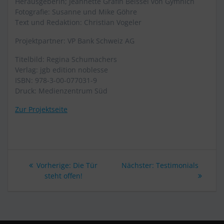
Herausgeberin; Jeannette Gräfin Beissel von Gymnich
Fotografie: Susanne und Mike Göhre
Text und Redaktion: Christian Vogeler
Projektpartner: VP Bank Schweiz AG
Titelbild: Regina Schumachers
Verlag: jgb edition noblesse
ISBN: 978-3-00-077031-9
Druck: Medienzentrum Süd
Zur Projektseite
Beitragsnavigation
Vorherige:
Vorheriger
Die Tür
Nächster:
Nächster
Testimonials
steht offen!
Beitrag:
Beitrag: