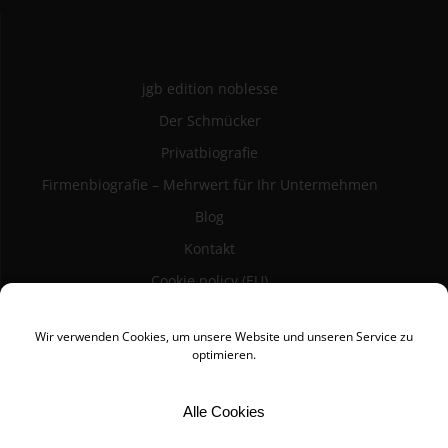
jgb edition noblesse
Der Schmücker
Privatbiografie
Firmenbiografie – Mehrwert für Ihr Untermehmen
Blog
Kontakt
Cookie policy (EU)
Datenschutz
Wir verwenden Cookies, um unsere Website und unseren Service zu
Impressum
optimieren.
Alle Cookies