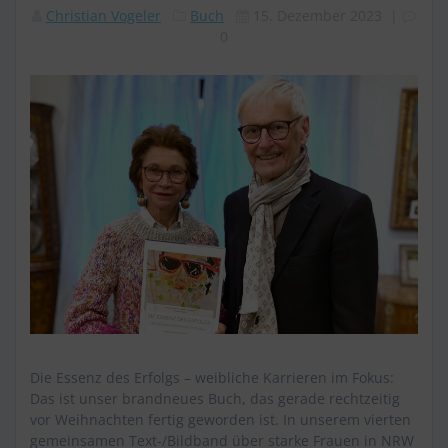
Christian Vogeler
Buch
15. Dezember 2023
|
0
Die Essenz des Erfolgs – weibliche Karrieren im Fokus:
Das ist unser brandneues Buch, das gerade rechtzeitig
vor Weihnachten fertig geworden ist. In unserem vierten
gemeinsamen Text-/Bildband über starke Frauen in NRW