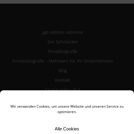
jgb edition noblesse
Der Schmücker
Privatbiografie
Firmenbiografie – Mehrwert für Ihr Untermehmen
Blog
Kontakt
Cookie policy (EU)
Datenschutz
Wir verwenden Cookies, um unsere Website und unseren Service zu
Impressum
optimieren.
Alle Cookies