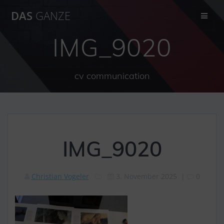
Zum
DAS
GANZE
Inhalt
springen
IMG_9020
cv communication
IMG_9020
Christian Vogeler
3. November 2025
|
0