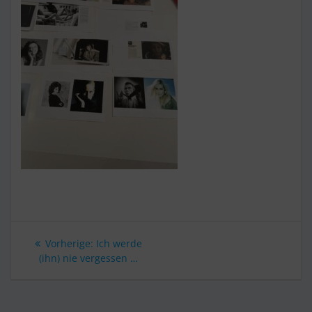
Beitragsnavigation
Vorherige:
Vorheriger
Ich werde
(ihn) nie vergessen …
Beitrag: